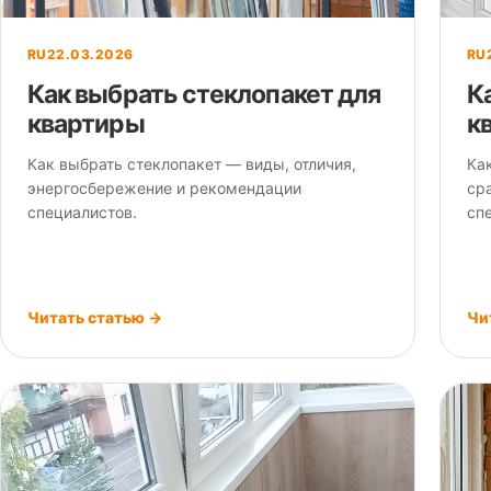
RU
22.03.2026
RU
Как выбрать стеклопакет для
К
квартиры
к
Как выбрать стеклопакет — виды, отличия,
Ка
энергосбережение и рекомендации
ср
специалистов.
сп
Читать статью →
Чи