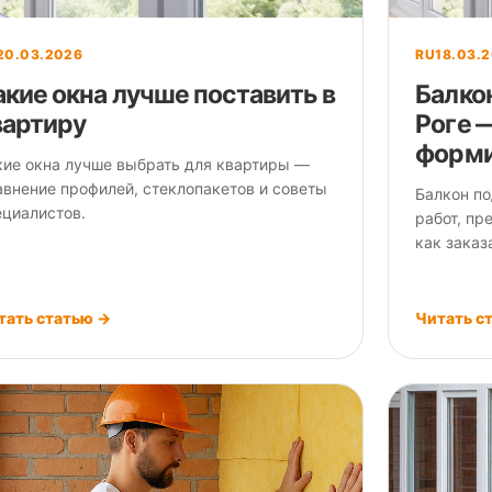
20.03.2026
RU
18.03.
акие окна лучше поставить в
Балко
вартиру
Роге —
форми
кие окна лучше выбрать для квартиры —
авнение профилей, стеклопакетов и советы
Балкон по
ециалистов.
работ, пр
как заказ
тать статью →
Читать с