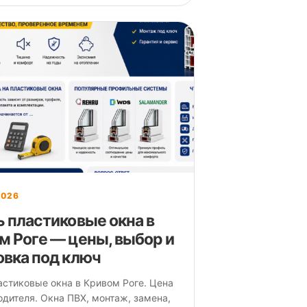
2026
ь пластиковые окна в
м Роге — цены, выбор и
овка под ключ
астиковые окна в Кривом Роге. Цена
одителя. Окна ПВХ, монтаж, замена,