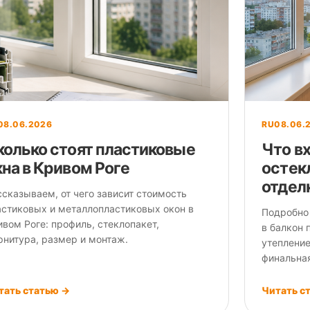
08.06.2026
RU
08.06.
колько стоят пластиковые
Что вх
кна в Кривом Роге
остек
отдел
ссказываем, от чего зависит стоимость
астиковых и металлопластиковых окон в
Подробно
вом Роге: профиль, стеклопакет,
в балкон 
рнитура, размер и монтаж.
утепление
финальная
тать статью →
Читать с