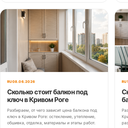
RU
08.06.2026
RU
Сколько стоит балкон под
С
ключ в Кривом Роге
б
Разбираем, от чего зависит цена балкона под
Ра
ключ в Кривом Роге: остекление, утепление,
Кри
обшивка, отделка, материалы и этапы работ.
ра