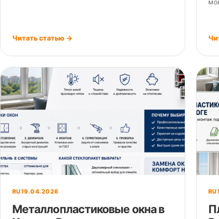
мо
Читать статью →
Чи
RU
19.04.2026
RU
Металлопластиковые окна в
П