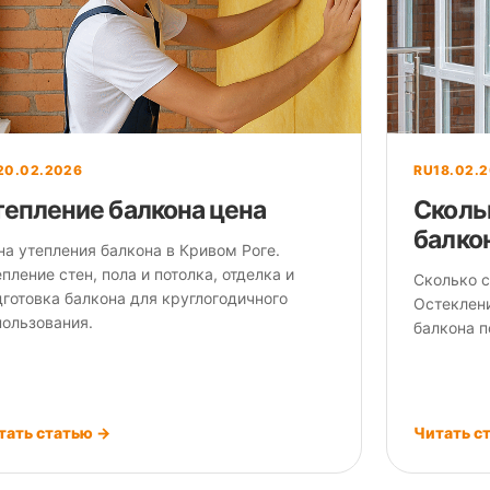
20.02.2026
RU
18.02.
тепление балкона цена
Сколь
балко
на утепления балкона в Кривом Роге.
пление стен, пола и потолка, отделка и
Сколько с
дготовка балкона для круглогодичного
Остеклени
пользования.
балкона п
тать статью →
Читать с