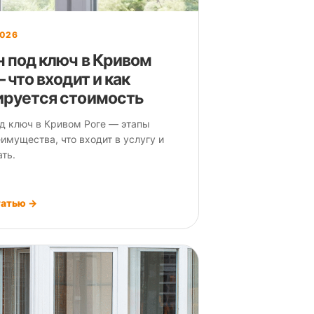
2026
н под ключ в Кривом
 что входит и как
руется стоимость
д ключ в Кривом Роге — этапы
еимущества, что входит в услугу и
ать.
татью →