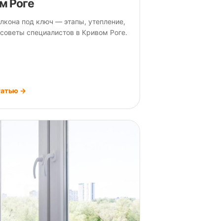
м Роге
лкона под ключ — этапы, утепление,
 советы специалистов в Кривом Роге.
татью →