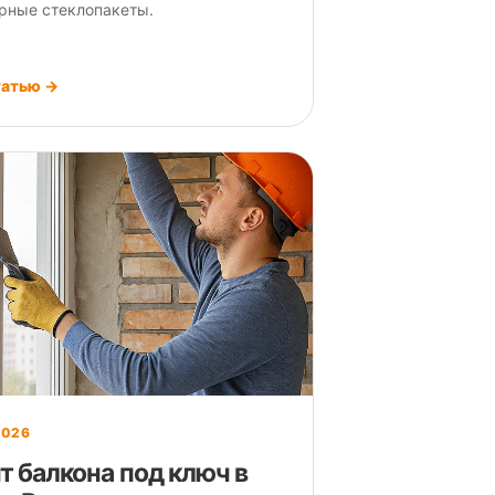
рные стеклопакеты.
татью →
2026
т балкона под ключ в