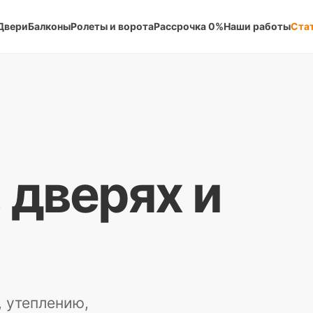
Двери
Балконы
Ролеты и ворота
Рассрочка 0%
Наши работы
Ста
, дверях и
, утеплению,