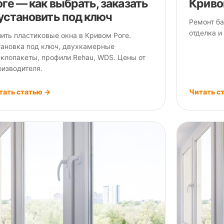
оге — как выбрать, заказать
Криво
 установить под ключ
Ремонт ба
отделка и
пить пластиковые окна в Кривом Роге.
тановка под ключ, двухкамерные
еклопакеты, профили Rehau, WDS. Цены от
оизводителя.
тать статью →
Читать с