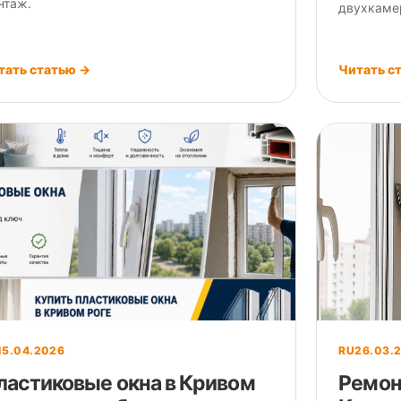
нтаж.
двухкаме
тать статью →
Читать с
15.04.2026
RU
26.03.
ластиковые окна в Кривом
Ремон