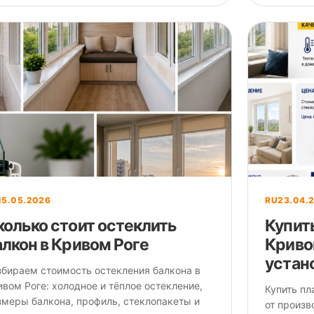
15.05.2026
RU
23.04.
колько стоит остеклить
Купит
алкон в Кривом Роге
Криво
устан
збираем стоимость остекления балкона в
вом Роге: холодное и тёплое остекление,
Купить пл
змеры балкона, профиль, стеклопакеты и
от произв