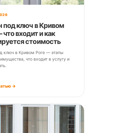
2026
н под ключ в Кривом
 что входит и как
руется стоимость
д ключ в Кривом Роге — этапы
еимущества, что входит в услугу и
ать.
татью →