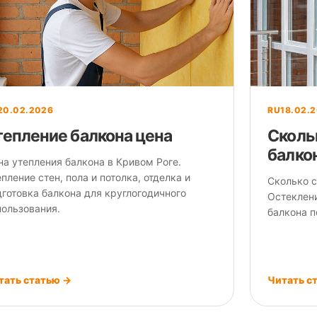
20.02.2026
RU
18.02.
тепление балкона цена
Сколь
балко
на утепления балкона в Кривом Роге.
пление стен, пола и потолка, отделка и
Сколько с
дготовка балкона для круглогодичного
Остеклени
пользования.
балкона п
тать статью →
Читать с