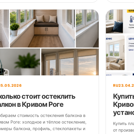
15.05.2026
RU
23.04.
колько стоит остеклить
Купит
алкон в Кривом Роге
Криво
устан
збираем стоимость остекления балкона в
вом Роге: холодное и тёплое остекление,
Купить пл
змеры балкона, профиль, стеклопакеты и
от произв