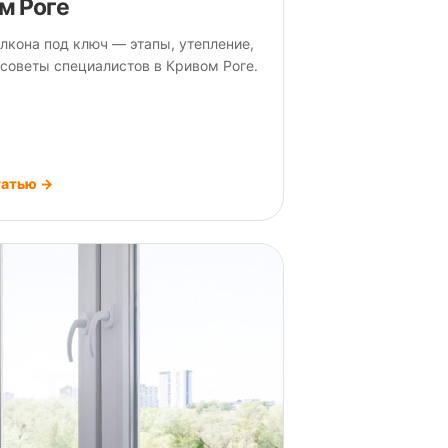
м Роге
лкона под ключ — этапы, утепление,
 советы специалистов в Кривом Роге.
татью →