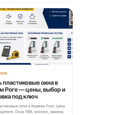
2026
ь пластиковые окна в
м Роге — цены, выбор и
овка под ключ
астиковые окна в Кривом Роге. Цена
одителя. Окна ПВХ, монтаж, замена,