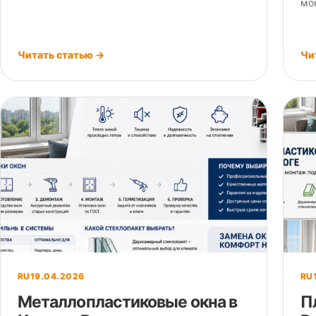
мо
Читать статью →
Чи
RU
19.04.2026
RU
Металлопластиковые окна в
П