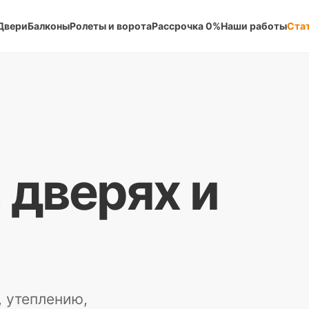
Двери
Балконы
Ролеты и ворота
Рассрочка 0%
Наши работы
Ста
, дверях и
, утеплению,