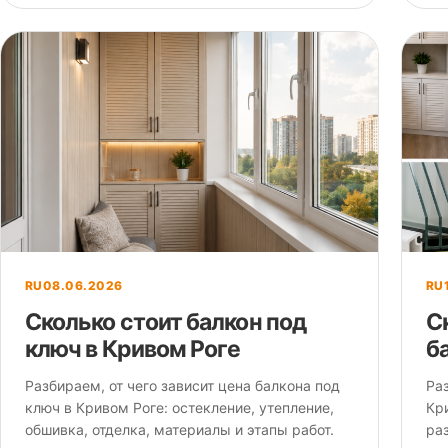
RU
08.06.2026
RU
Сколько стоит балкон под
С
ключ в Кривом Роге
б
Разбираем, от чего зависит цена балкона под
Ра
ключ в Кривом Роге: остекление, утепление,
Кри
обшивка, отделка, материалы и этапы работ.
ра