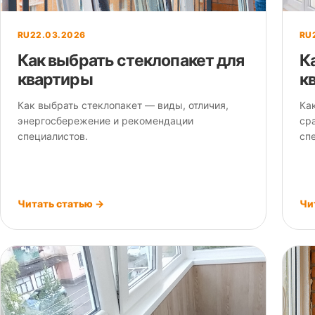
RU
22.03.2026
RU
Как выбрать стеклопакет для
К
квартиры
к
Как выбрать стеклопакет — виды, отличия,
Ка
энергосбережение и рекомендации
ср
специалистов.
сп
Читать статью →
Чи