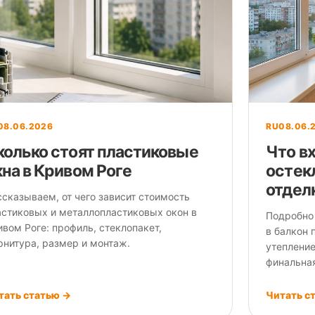
08.06.2026
RU
08.06.
колько стоят пластиковые
Что вх
кна в Кривом Роге
остек
отдел
ссказываем, от чего зависит стоимость
астиковых и металлопластиковых окон в
Подробно
вом Роге: профиль, стеклопакет,
в балкон 
рнитура, размер и монтаж.
утепление
финальная
тать статью →
Читать с