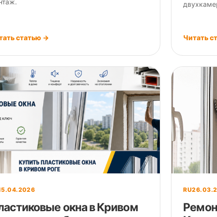
нтаж.
двухкаме
тать статью →
Читать с
15.04.2026
RU
26.03.
ластиковые окна в Кривом
Ремон