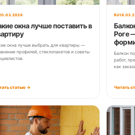
20.03.2026
RU
18.03.
акие окна лучше поставить в
Балко
вартиру
Роге —
форми
кие окна лучше выбрать для квартиры —
авнение профилей, стеклопакетов и советы
Балкон по
ециалистов.
работ, пр
как заказ
тать статью →
Читать с