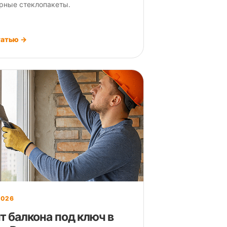
рные стеклопакеты.
татью →
2026
т балкона под ключ в