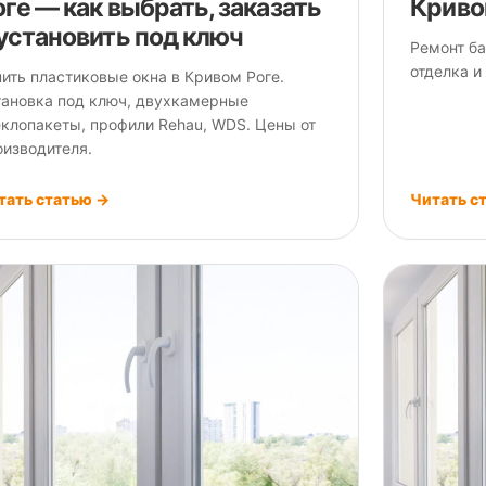
оге — как выбрать, заказать
Криво
 установить под ключ
Ремонт ба
отделка и
пить пластиковые окна в Кривом Роге.
тановка под ключ, двухкамерные
еклопакеты, профили Rehau, WDS. Цены от
оизводителя.
тать статью →
Читать с