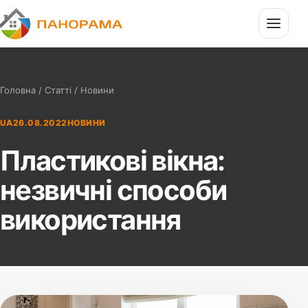
П
Панорама
Головна
/
Статті
/ Новини
UA
26.08.2022
НОВИНИ
Пластикові вікна:
незвичні способи
використання