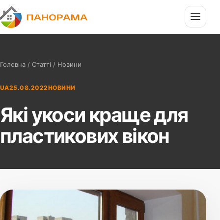
П
Панорама
Головна
/
Статті
/ Новини
UA
25.08.2022
НОВИНИ
Які укоси краще для
пластикових вікон