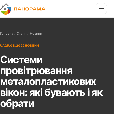
П
Панорама
Головна
/
Статті
/ Новини
UA
25.08.2022
НОВИНИ
Системи
провітрювання
металопластикових
вікон: які бувають і як
обрати