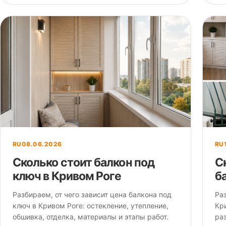
RU
08.06.2026
RU
Сколько стоит балкон под
С
ключ в Кривом Роге
б
Разбираем, от чего зависит цена балкона под
Ра
ключ в Кривом Роге: остекление, утепление,
Кри
обшивка, отделка, материалы и этапы работ.
ра