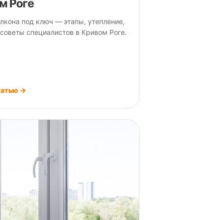
м Роге
лкона под ключ — этапы, утепление,
 советы специалистов в Кривом Роге.
татью →