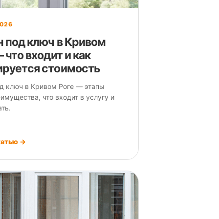
2026
н под ключ в Кривом
 что входит и как
руется стоимость
д ключ в Кривом Роге — этапы
еимущества, что входит в услугу и
ать.
татью →