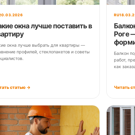
20.03.2026
RU
18.03.
акие окна лучше поставить в
Балко
вартиру
Роге —
форми
кие окна лучше выбрать для квартиры —
авнение профилей, стеклопакетов и советы
Балкон по
ециалистов.
работ, пр
как заказ
тать статью →
Читать с