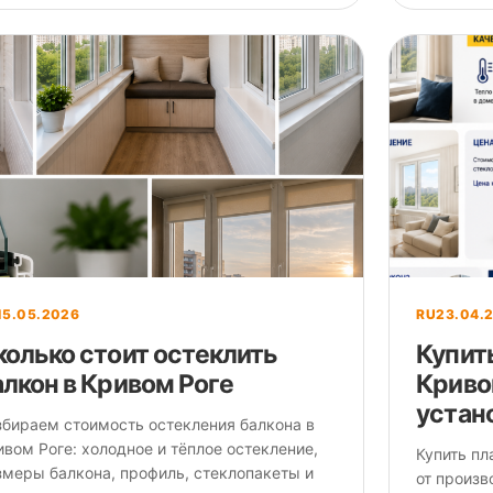
15.05.2026
RU
23.04.
колько стоит остеклить
Купит
алкон в Кривом Роге
Криво
устан
збираем стоимость остекления балкона в
вом Роге: холодное и тёплое остекление,
Купить пл
змеры балкона, профиль, стеклопакеты и
от произв