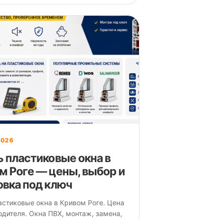
2026
ь пластиковые окна в
м Роге — цены, выбор и
овка под ключ
астиковые окна в Кривом Роге. Цена
одителя. Окна ПВХ, монтаж, замена,