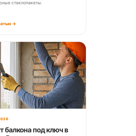
рные стеклопакеты.
татью →
2026
т балкона под ключ в