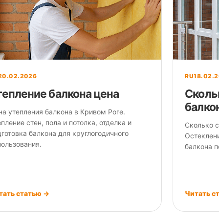
20.02.2026
RU
18.02.
тепление балкона цена
Сколь
балко
на утепления балкона в Кривом Роге.
пление стен, пола и потолка, отделка и
Сколько с
дготовка балкона для круглогодичного
Остеклени
пользования.
балкона п
тать статью →
Читать с