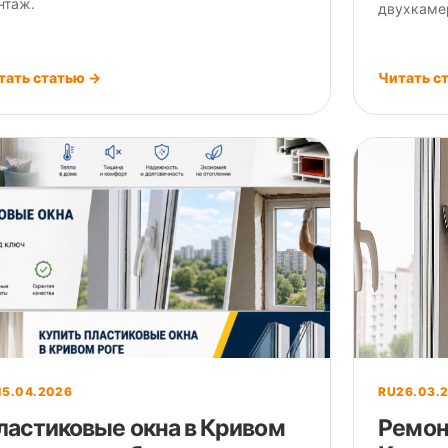
нтаж.
двухкаме
тать статью →
Читать с
15.04.2026
RU
26.03.
ластиковые окна в Кривом
Ремон