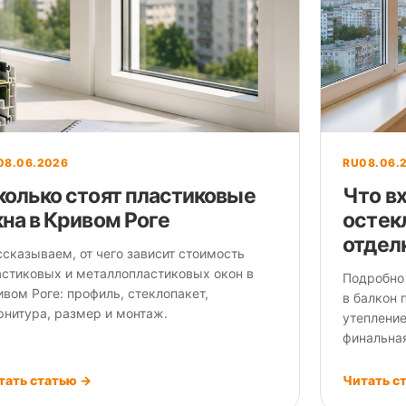
08.06.2026
RU
08.06.
колько стоят пластиковые
Что вх
кна в Кривом Роге
остек
отдел
ссказываем, от чего зависит стоимость
астиковых и металлопластиковых окон в
Подробно
вом Роге: профиль, стеклопакет,
в балкон 
рнитура, размер и монтаж.
утепление
финальная
тать статью →
Читать с