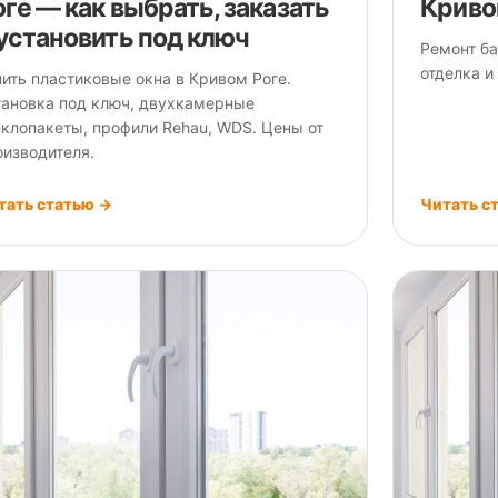
оге — как выбрать, заказать
Криво
 установить под ключ
Ремонт ба
отделка и
пить пластиковые окна в Кривом Роге.
тановка под ключ, двухкамерные
еклопакеты, профили Rehau, WDS. Цены от
оизводителя.
тать статью →
Читать с