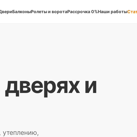
Двери
Балконы
Ролеты и ворота
Рассрочка 0%
Наши работы
Ста
, дверях и
, утеплению,