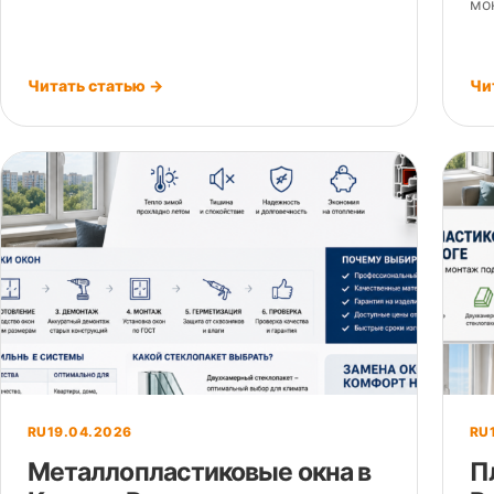
мо
Читать статью →
Чи
RU
19.04.2026
RU
Металлопластиковые окна в
П