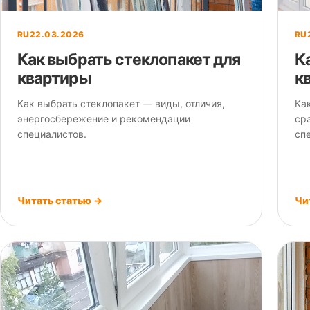
RU
22.03.2026
RU
Как выбрать стеклопакет для
К
квартиры
к
Как выбрать стеклопакет — виды, отличия,
Ка
энергосбережение и рекомендации
ср
специалистов.
сп
Читать статью →
Чи