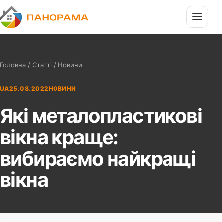
П
Панорама
Головна
/
Статті
/ Новини
UA
25.08.2022
НОВИНИ
Які металопластикові
вікна краще:
вибираємо найкращі
вікна