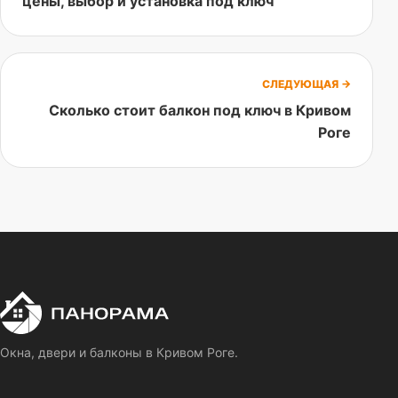
цены, выбор и установка под ключ
СЛЕДУЮЩАЯ →
Сколько стоит балкон под ключ в Кривом
Роге
П
Панорама
Окна, двери и балконы в Кривом Роге.