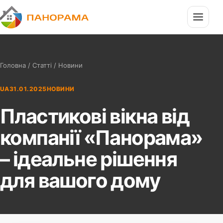
П
Панорама
Головна
/
Статті
/ Новини
UA
31.01.2025
НОВИНИ
Пластикові вікна від
компанії «Панорама»
– ідеальне рішення
для вашого дому