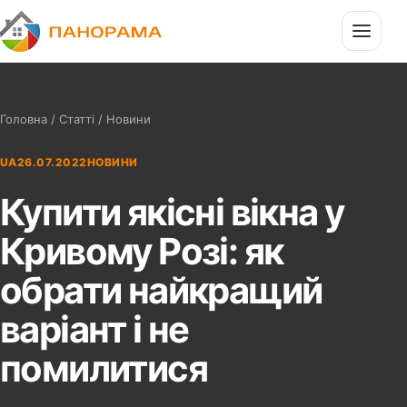
П
Панорама
Головна
/
Статті
/ Новини
UA
26.07.2022
НОВИНИ
Купити якісні вікна у
Кривому Розі: як
обрати найкращий
варіант і не
помилитися