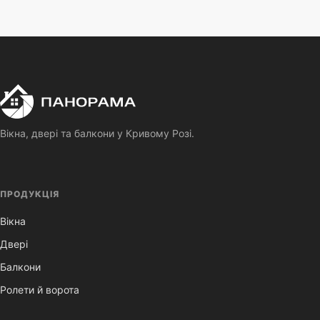
П
Панорама
Вікна, двері та балкони у Кривому Розі.
ПРОДУКЦІЯ
Вікна
Двері
Балкони
Ролети й ворота