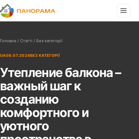
П
Панорама
Головна
/
Статті
/ Без категорії
UA
08.07.2024
БЕЗ КАТЕГОРІЇ
Утепление балкона –
важный шаг к
созданию
комфортного и
уютного