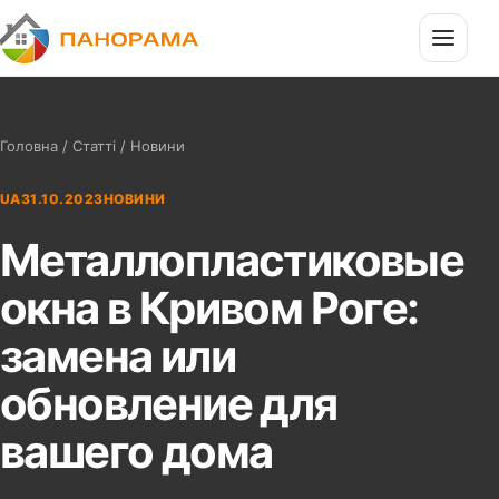
П
Панорама
Головна
/
Статті
/ Новини
UA
31.10.2023
НОВИНИ
Металлопластиковые
окна в Кривом Роге:
замена или
обновление для
вашего дома